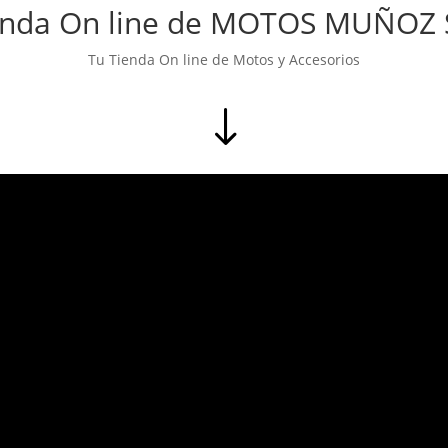
enda On line de MOTOS MUÑOZ S
Tu Tienda On line de Motos y Accesorios
"