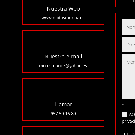
Nuestra Web
www.motosmunoz.es
Nuestro e-mail
motosmunoz@yahoo.es
Llamar
*
957 59 16 89
Ace
privac
9 + 13