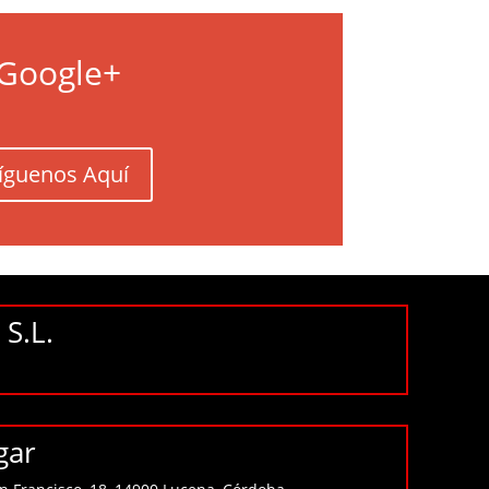
Google+
íguenos Aquí
S.L.
gar