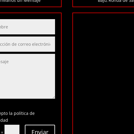
Envíanos un Mensaje
Bajo, Ronda de Sa
pto la política de
idad
Enviar
=