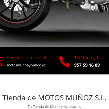
Envíanos un e-mail
Teléfono y Fax


957 59 16 89
motosmunoz@yahoo.es
Tienda de MOTOS MUÑOZ S.L.
Tu Tienda de Motos y Accesorios