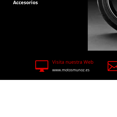
Accesorios
Visita nuestra Web

www.motosmunoz.es