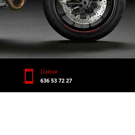
Llamar

636 53 72 27