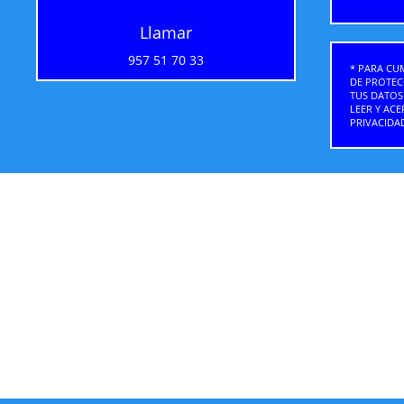
Llamar
957 51 70 33
* PARA CU
DE PROTEC
TUS DATOS 
LEER Y ACE
PRIVACIDA