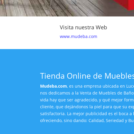
Visita nuestra Web
www.mudeba.com
Tienda Online de Mueble
Mudeba.com
, es una empresa ubicada en Luce
nos dedicamos a la Venta de Muebles de Baño
vida hay que ser agradecido, y qué mejor for
cliente, que dejándonos la piel para que su ex
satisfactoria. La mejor publicidad es el boca a
ofreciendo, sino dando: Calidad, Seriedad y Bu