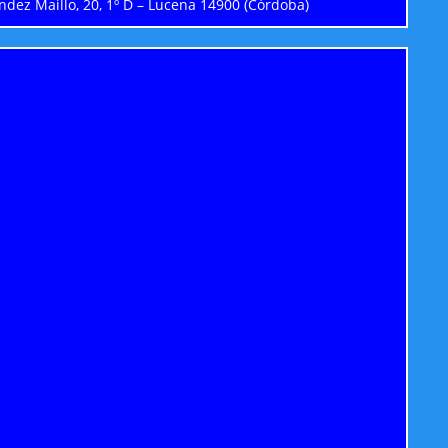
dez Maillo, 20, 1º D – Lucena 14900 (Córdoba)