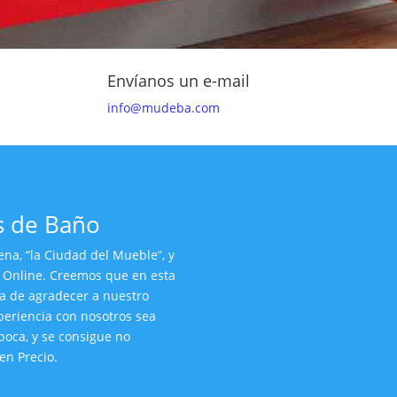
Envíanos un e-mail
info@mudeba.com
s de Baño
na, “la Ciudad del Mueble”, y
 Online. Creemos que en esta
ma de agradecer a nuestro
periencia con nosotros sea
 boca, y se consigue no
en Precio.