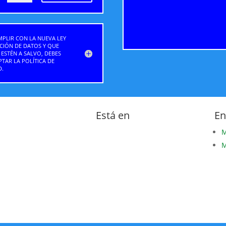
MPLIR CON LA NUEVA LEY
CIÓN DE DATOS Y QUE
ESTÉN A SALVO, DEBES
PTAR LA POLÍTICA DE
D.
Está en
En
M
M