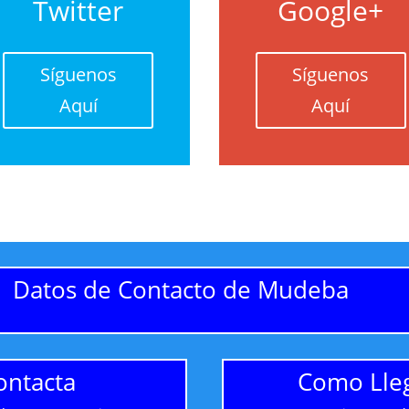
Twitter
Google+
Síguenos
Síguenos
Aquí
Aquí
Datos de Contacto de Mudeba
ontacta
Como Lle