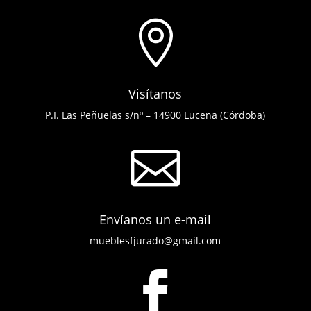

Visítanos
P.I. Las Peñuelas s/nº – 14900 Lucena (Córdoba)

Envíanos un e-mail
mueblesfjurado@gmail.com
