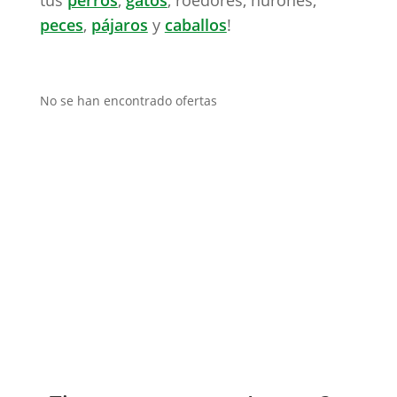
tus
perros
,
gatos
, roedores, hurones,
peces
,
pájaros
y
caballos
!
No se han encontrado ofertas