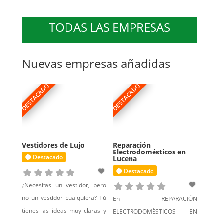
funerarias, alquiler de coche
de caballos, decoración de
TODAS LAS EMPRESAS
salones y mesas para
comuniones, bautizos,
Nuevas empresas añadidas
cumpleaños y bodas,
servicio de catering,
animación, coros rocieros,
DESTACADO
DESTACADO
Vestidores de Lujo
Reparación
Electrodomésticos en
Destacado
Lucena
Destacado
¿Necesitas un vestidor, pero
no un vestidor cualquiera? Tú
En REPARACIÓN
tienes las ideas muy claras y
ELECTRODOMÉSTICOS EN