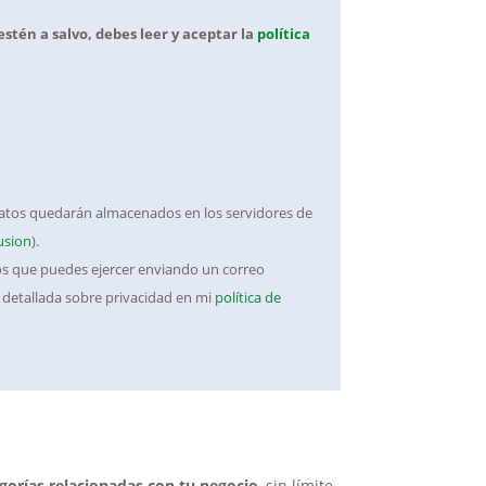
stén a salvo, debes leer y aceptar la
política
 datos quedarán almacenados en los servidores de
usion
).
hos que puedes ejercer enviando un correo
 detallada sobre privacidad en mi
política de
egorías relacionadas con tu negocio
, sin límite