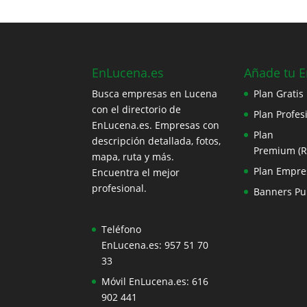
EnLucena.es
Añade tu 
Busca empresas en Lucena
Plan Gratis
con el directorio de
Plan Profes
EnLucena.es. Empresas con
Plan
descripción detallada, fotos,
Premium (
mapa, ruta y más.
Plan Empre
Encuentra el mejor
profesional.
Banners Pub
Teléfono
EnLucena.es:
957 51 70
33
Móvil EnLucena.es:
616
902 441