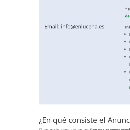
* 
de
Email: info@enlucena.es
In
¿En qué consiste el Anunc
El anuncio consiste en un
Banner representati