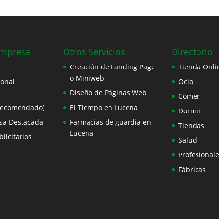
Empresa
Otros Servicios
Directorio
Creación de Landing Page
Tienda Onli
o Miniweb
ional
Ocio
Diseño de Páginas Web
Comer
Recomendado)
El Tiempo en Lucena
Dormir
sa Destacada
Farmacias de guardia en
Tiendas
Lucena
licitarios
Salud
Profesionale
Fábricas