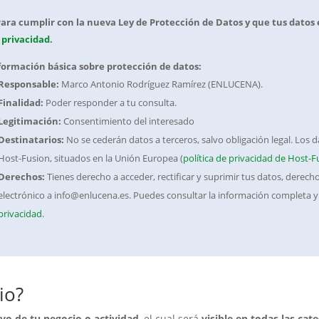
Para cumplir con la nueva Ley de Protección de Datos y que tus datos e
 privacidad
.
formación básica sobre protección de datos:
Responsable:
Marco Antonio Rodríguez Ramírez (ENLUCENA).
Finalidad:
Poder responder a tu consulta.
Legitimación:
Consentimiento del interesado
Destinatarios:
No se cederán datos a terceros, salvo obligación legal. Los
Host-Fusion, situados en la Unión Europea (
política de privacidad de Host-F
Derechos:
Tienes derecho a acceder, rectificar y suprimir tus datos, derec
electrónico a info@enlucena.es. Puedes consultar la información completa y
privacidad
.
io?
vo de tu negocio o actividad
, el cual será
visible en todas las cat