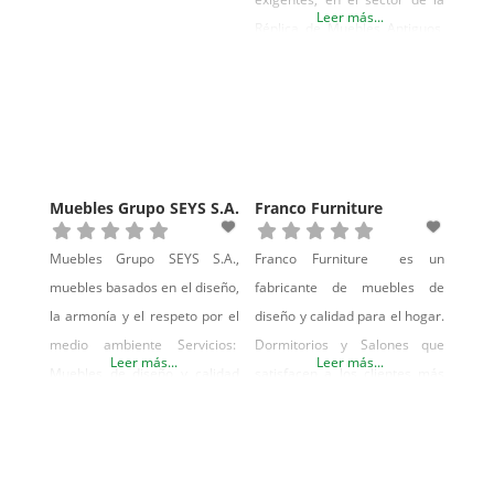
Leer más...
Réplica de Muebles Antiguos,
en Caoba Maciza. Nuestros
muebles están realizados
conservando el encanto de lo
artesano, aderezado con un
cuidadoso acabado. Todos
nuestros productos son
Muebles Grupo SEYS S.A.
Franco Furniture
reproducciones de los
originales de su época, hasta
Muebles Grupo SEYS S.A.,
Franco Furniture es un
el más mínimo detalle.
muebles basados en el diseño,
fabricante de muebles de
la armonía y el respeto por el
diseño y calidad para el hogar.
medio ambiente Servicios:
Dormitorios y Salones que
Leer más...
Leer más...
Muebles de diseño y calidad
satisfacen a los clientes más
para tu hogar
exigentes y que ya forman
parte de miles de hogares en
todo el mundo.