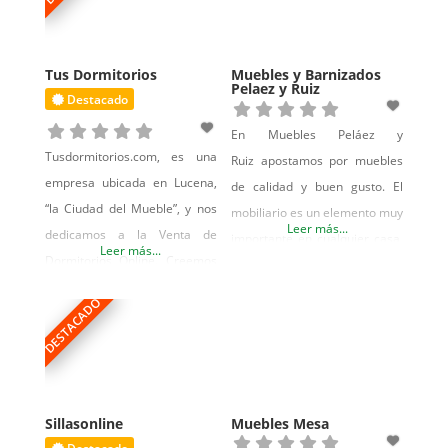
Tus Dormitorios
Muebles y Barnizados
Pelaez y Ruiz
Destacado
En Muebles Peláez y
Tusdormitorios.com, es una
Ruiz apostamos por muebles
empresa ubicada en Lucena,
de calidad y buen gusto. El
“la Ciudad del Mueble”, y nos
mobiliario es un elemento muy
Leer más...
dedicamos a la Venta de
importante en cualquier casa,
Leer más...
Dormitorios Online. Creemos
muebles que nos van a
que en esta vida hay que ser
acompañar durante gran
DESTACADO
agradecido, y qué mejor forma
parte de nuestra vida y que es
de agradecer a nuestros
necesario que sean robustos y
clientes, que dejándonos la
resistentes. En nuestra
piel para que su experiencia
empresa fabricamos muebles
con nosotros sea satisfactoria.
de madera y unos acabados
Sillasonline
Muebles Mesa
La mejor publicidad es el boca
muy exigentes, adaptándonos