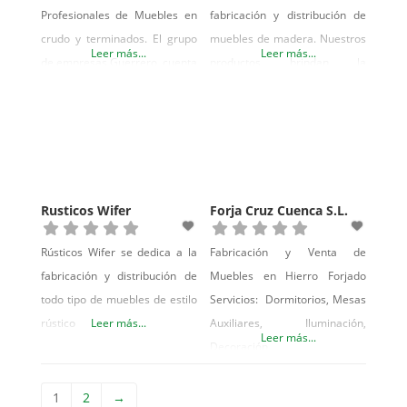
Profesionales de Muebles en
fabricación y distribución de
crudo y terminados. El grupo
muebles de madera. Nuestros
Leer más...
Leer más...
de empresas Guerrero, cuenta
productos brindan la
con una larga trayectoria en el
posibilidad de decorar su
sector fabricación y
hogar en diferentes estilos,
distribución de mobiliario para
rustico, colonial,
el hogar tanto en crudo como
contemporáneo.
Barnizado. También
Personalizamos el mueble
disponemos de un
elegido dándole el acabado y
Rusticos Wifer
Forja Cruz Cuenca S.L.
departamento Contract dando
color deseado por el cliente.
servicio al amueblamiento de
Hacemos muebles a medida y
Rústicos Wifer se dedica a la
Fabricación y Venta de
hoteles, geriátricos o
distribuimos muebles de
fabricación y distribución de
Muebles en Hierro Forjado
restaurantes.
primeras.
todo tipo de muebles de estilo
Servicios: Dormitorios, Mesas
rústico
Leer más...
Auxiliares, Iluminación,
Leer más...
Decoración
1
2
→