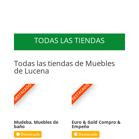
de todas la medidas.
También te ofrecen griferías,
platos de ducha, accesorios
de baño entre otros
productos del baño.
TODAS LAS TIENDAS
Todas las tiendas de Muebles
de Lucena
DESTACADO
DESTACADO
Mudeba, Muebles de
Euro & Gold Compro &
baño
Empeño
Destacado
Destacado