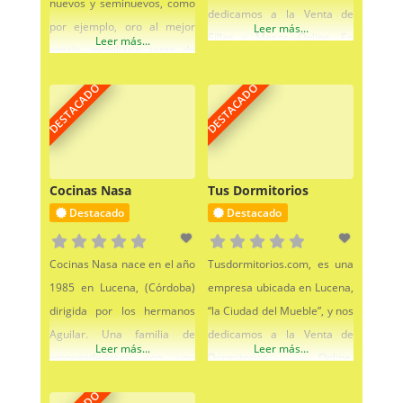
nuevos y seminuevos, como
dedicamos a la Venta de
por ejemplo, oro al mejor
Leer más...
Sillas y Mesas Online. En
Leer más...
precio, mobiliario tanto de
Sillasonline.com puedes
hogar como para oficinas o
adquirir, Sillas Sillones,
DESTACADO
DESTACADO
comercial,
Taburetes, Mecedoras,
electrodomésticos,
Marquesitas, Banquetas,
iluminación, decoración,
Bancos y Mesas de todo tipo,
imagen y sonido,
como pueden ser Mesas de
Cocinas Nasa
Tus Dormitorios
smartphones, tablets,
Comedor, Mesas de centro,
Destacado
Destacado
informática, etc… Un gran
Mesas de bar, etc. También
bazar donde encontrar lo
tenemos precios especiales
que necesites o lo quieras
Cocinas Nasa nace en el año
Tusdormitorios.com, es una
para el que está montando
vender, porque si no lo
1985 en Lucena, (Córdoba)
empresa ubicada en Lucena,
utilizas te lo compramos.
dirigida por los hermanos
“la Ciudad del Mueble”, y nos
Tenemos artículos de jardín,
Aguilar. Una familia de
dedicamos a la Venta de
Leer más...
Leer más...
emprendedores con una
Dormitorios Online.
arraigada filosofía
Creemos que en esta vida