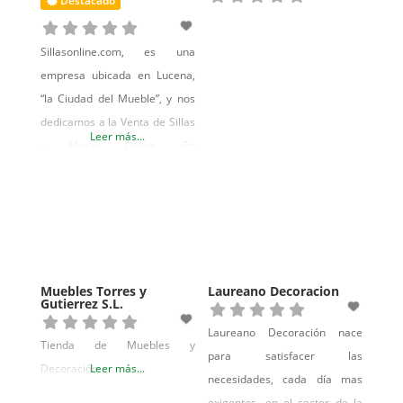
Destacado
a boca, y se consigue
a sus espacios, gustos y
Sillasonline.com, es una
empresa ubicada en Lucena,
“la Ciudad del Mueble”, y nos
dedicamos a la Venta de Sillas
Leer más...
y Mesas Online. En
Sillasonline.com puedes
adquirir, Sillas Sillones,
Taburetes, Mecedoras,
Marquesitas, Banquetas,
Bancos y Mesas de todo tipo,
como pueden ser Mesas de
Muebles Torres y
Laureano Decoracion
Gutierrez S.L.
Comedor, Mesas de centro,
Mesas de bar, etc. También
Laureano Decoración nace
Tienda de Muebles y
tenemos precios especiales
para satisfacer las
Decoración
Leer más...
para el que está montando
necesidades, cada día mas
exigentes, en el sector de la