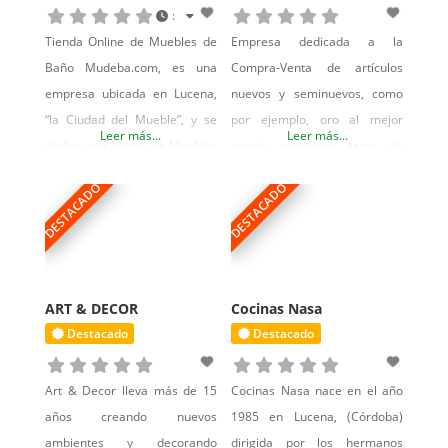
:
Tienda Online de Muebles de
Empresa dedicada a la
Baño Mudeba.com, es una
Compra-Venta de artículos
empresa ubicada en Lucena,
nuevos y seminuevos, como
“la Ciudad del Mueble”, y se
por ejemplo, oro al mejor
Leer más...
Leer más...
dedica a la Venta de Muebles
precio, mobiliario tanto de
de Baño Online. Encontrarás
hogar como para oficinas o
DESTACADO
DESTACADO
todo tipo de muebles de baño,
comercial, electrodomésticos,
modernos, rústicos, vintage,
iluminación, decoración,
clásicos y de todas la medidas.
imagen y sonido,
También te ofrecen griferías,
smartphones, tablets,
platos de ducha, accesorios de
informática, etc… Un gran
ART & DECOR
Cocinas Nasa
baño entre otros productos del
bazar donde encontrar lo que
Destacado
Destacado
baño.
necesites o lo quieras vender,
porque si no lo utilizas te lo
Art & Decor lleva más de 15
Cocinas Nasa nace en el año
compramos. Tenemos
años creando nuevos
1985 en Lucena, (Córdoba)
artículos de jardín,
ambientes y decorando
dirigida por los hermanos