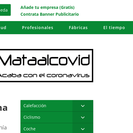
Añade tu empresa (Gratis)
Contrata Banner Publicitario
lud
Profesionales
Fábricas
El tiempo
na
Calefacción
Ciclismo
nía
Coche