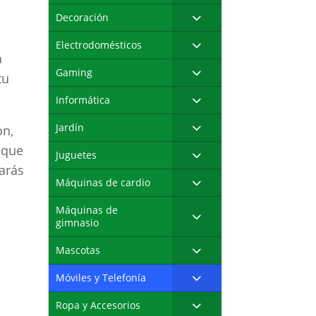
Decoración
Electrodomésticos
a
Gaming
tu
Informática
Jardín
on,
 que
Juguetes
arás
Máquinas de cardio
Máquinas de
gimnasio
Mascotas
Móviles y Telefonía
Ropa y Accesorios