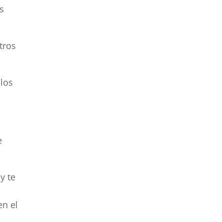
s
tros
 los
e
y te
en el