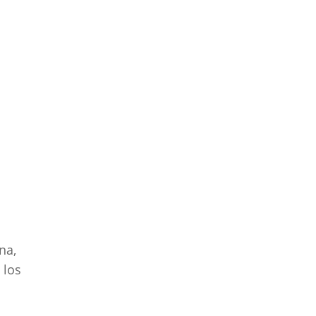
na,
 los