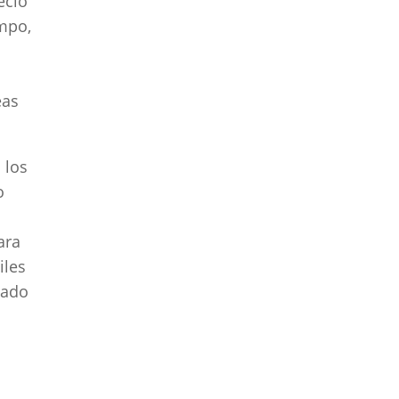
ecio
empo,
eas
 los
o
ara
iles
iado