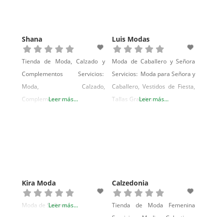
Somos conscientes de la
cantidad de tiempo que a
veces supone alquilar un traje
Shana
Luis Modas
de etiqueta, por eso nos
volcamos en que ese proceso
Tienda de Moda, Calzado y
Moda de Caballero y Señora
Complementos Servicios:
Servicios: Moda para Señora y
Moda, Calzado,
Caballero, Vestidos de Fiesta,
Complementos
Leer más...
Tallas Grandes
Leer más...
Kira Moda
Calzedonia
Moda de Señora
Leer más...
Tienda de Moda Femenina