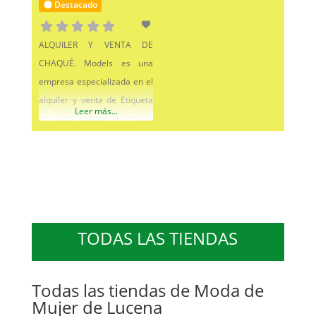
Destacado
ALQUILER Y VENTA DE
CHAQUÉ. Models es una
empresa especializada en el
alquiler y venta de Etiqueta
Leer más...
de alta calidad al mejor
precio del mercado. En
Models ponemos especial
atención en el servicio a
nuestros clientes. Somos
conscientes de la cantidad
de tiempo que a veces
TODAS LAS TIENDAS
supone alquilar un traje de
etiqueta, por eso nos
volcamos en que ese
Todas las tiendas de Moda de
Mujer de Lucena
proceso