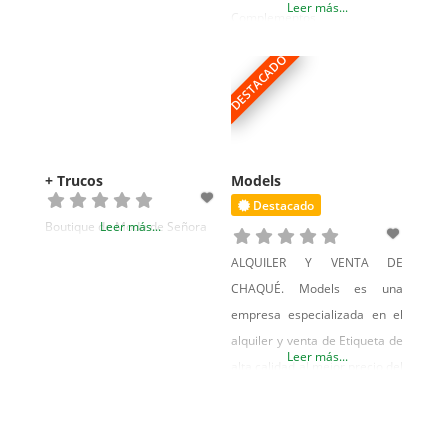
Leer más...
Complementos
DESTACADO
+ Trucos
Models
Destacado
Boutique de Moda de Señora
Leer más...
ALQUILER Y VENTA DE
CHAQUÉ. Models es una
empresa especializada en el
alquiler y venta de Etiqueta de
Leer más...
alta calidad al mejor precio del
mercado. En Models ponemos
especial atención en el
servicio a nuestros clientes.