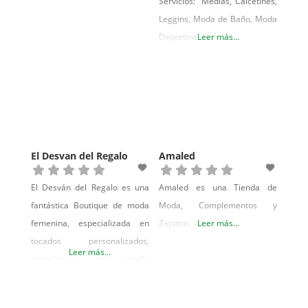
Servicios: Medias, Calcetines,
Leggins, Moda de Baño, Moda
Deportiva
Leer más...
El Desvan del Regalo
Amaled
El Desván del Regalo es una
Amaled es una Tienda de
fantástica Boutique de moda
Moda, Complementos y
femenina, especializada en
Zapatos
Leer más...
tocados personalizados,
Leer más...
mantillas y una amplia
colección de tocados para
novia. Artículos relacionados