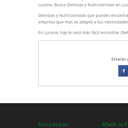
generación hasta la
Lucena. Busca Dietistas y Nutricionistas en L
fecha. Abarcamos una
Dietistas y Nutricionistas que puedes encontra
gran cantidad de
empresa que mas se adapte a tus necesidades
categorías de productos
En Lucena, hoy te será más fácil encontrar Diet
tales como la
Dermocosmética,
Nutrición Infantil,
Parafarmacia, Dietética y
Estarás 
Fórmulas Magistrales.
Además el año pasado
incorporamos a la
farmacia
EnLucena.es
Añade tu 