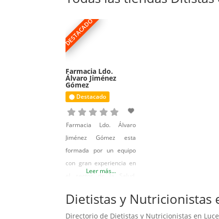
Dermocosmética,
Nutrición Infantil,
DESTACADO
Parafarmacia, Dietética
y Fórmulas Magistrales.
Además el año pasado
incorporamos a la
Farmacia Ldo.
Álvaro Jiménez
farmacia
Gómez
Destacado
Farmacia Ldo. Álvaro
Jiménez Gómez esta
formada por un equipo
con gran experiencia en
Leer más...
el sector de la Salud.
Abierta desde el año
Dietistas y Nutricionistas
1904, ha ido pasando de
generación en
Directorio de Dietistas y Nutricionistas en Luc