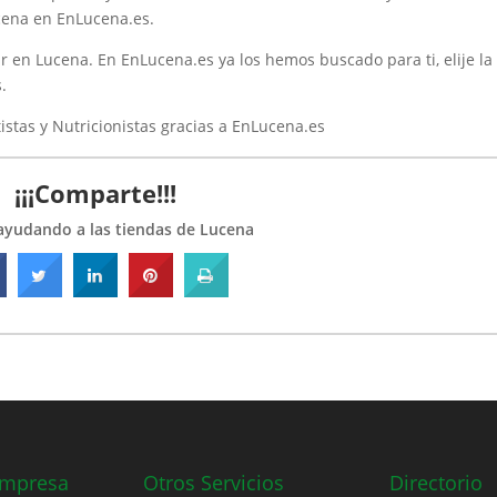
ucena en EnLucena.es.
r en Lucena. En EnLucena.es ya los hemos buscado para ti, elije la
.
istas y Nutricionistas gracias a EnLucena.es
¡¡¡Comparte!!!
ayudando a las tiendas de Lucena
Empresa
Otros Servicios
Directorio