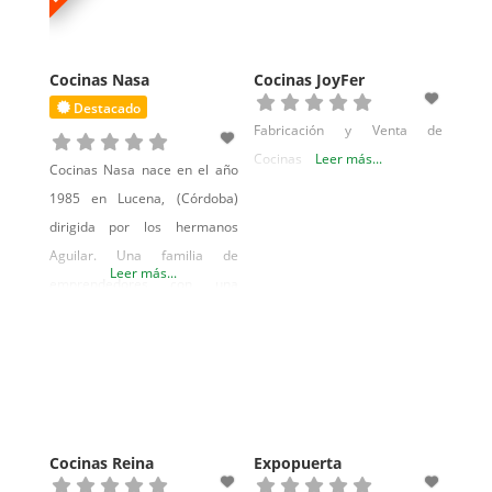
Cocinas Nasa
Cocinas JoyFer
Destacado
Fabricación y Venta de
Cocinas
Leer más...
Cocinas Nasa nace en el año
1985 en Lucena, (Córdoba)
dirigida por los hermanos
Aguilar. Una familia de
Leer más...
emprendedores con una
arraigada filosofía inequívoca
del trabajo constante con los
mejores materiales, donde
innovación y diseño
representan los factores
distintivos que marcan la
Cocinas Reina
Expopuerta
estrategia de la firma.