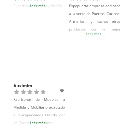
Comienza con un taller
Expertos en Calidad y Diseño
Leer más...
Expopuerta empresa dedicada
artesanal especializado en la
a la venta de Puertas, Cocinas,
transformación de la madera,
Armarios… y muchos otros
con vocación
productos con la mejor
Leer más...
relación calidad-precio
Auximim
Fabricante de Muebles a
Medida y Mobiliario adaptado
a Discapacitados Distribuidor
de Cocinas Kuchentime
Leer más...