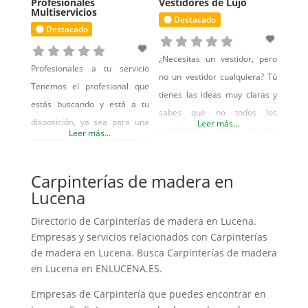
Profesionales
Vestidores de Lujo
dejar pasar esta oportunidad
Multiservicios
la satisfacción de nuestros
Destacado
para dar “Gracias a la
Destacado
clientes. Ponemos a su
confianza depositada por
disposición una alta gama de
¿Necesitas un vestidor, pero
Profesionales a tu servicio
colecciones tanto de
no un vestidor cualquiera? Tú
Tenemos el profesional que
Dormitorios como de
tienes las ideas muy claras y
estás buscando y está a tu
sabes que no todos los
disposición, ya sea para una
Leer más...
vestidores son iguales.
Leer más...
instalación, una reparación en
Levantarte con la luz de la
tu hogar o negocio, o incluso
mañana y entrar con los pies
para trabajos de
Carpinterías de madera en
descalzos a un vestidor de lujo
Lucena
mantenimiento. Instaladores
que te reciba lleno de
autorizados Instaladores
preciosas prendas y zapatos,
Directorio de Carpinterías de madera en Lucena.
autorizados y capacitados
Empresas y servicios relacionados con Carpinterías
es una sensación que pocos
para realizar cualquier tipo de
de madera en Lucena. Busca Carpinterías de madera
conocen, y tú lo sabes.
instalación. Instalación aire
en Lucena en ENLUCENA.ES.
acondicionado Instalaciones
Empresas de Carpintería que puedes encontrar en
eléctricas Instalaciones de gas