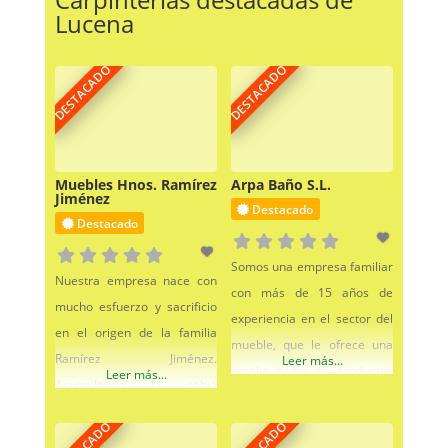
Lucena
DESTACADO
DESTACADO
Muebles Hnos. Ramírez
Arpa Baño S.L.
Jiménez
Destacado
Destacado
Somos una empresa familiar
Nuestra empresa nace con
con más de 15 años de
mucho esfuerzo y sacrificio
experiencia en el sector del
en el origen de la familia
mueble, que le ofrece una
Ramírez Jiménez.
Leer más...
amplia gama de productos
Leer más...
Acumulando la sabia
de gran calidad. Somos una
experiencia de su padre José
empresa donde contamos
y la profesionalidad de sus 3