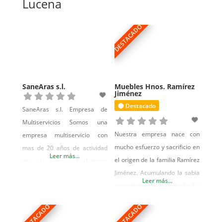
Lucena
DESTACADO
SaneAras s.l.
Muebles Hnos. Ramírez
Jiménez
Destacado
SaneAras s.l. Empresa de
Multiservicios Somos una
Nuestra empresa nace con
empresa multiservicio con
mucho esfuerzo y sacrificio en
mas de 20 años de actividad
Leer más...
el origen de la familia Ramírez
en el sector. Realizamos
Jiménez. Acumulando la sabia
trabajos de fontanería,
Leer más...
experiencia de su padre José y
albañilería, pintura y mucho
la profesionalidad de sus 3
más. Atendemos a compañías
DESTACADO
DESTACADO
hijos; José Luis, Víctor Manuel y
aseguradoras de renombre a