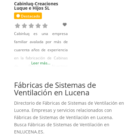
Cabinluq-Creaciones
Luque e Hijos SL
Destacado
Cabinluq es una empresa
familiar avalada por más de
cuarenta años de experiencia
en la fabricación de Cabinas
Leer más...
de Pintura. Nuestros
productos respetan el medio
ambiente gracias a la
Fábricas de Sistemas de
Ventilación en Lucena
constante innovación de
nuestro departamento de I+D
Directorio de Fábricas de Sistemas de Ventilación en
y nuestros precios son los más
Lucena. Empresas y servicios relacionados con
competitivos del mercado, ya
Fábricas de Sistemas de Ventilación en Lucena.
que somos fabricantes y
Busca Fábricas de Sistemas de Ventilación en
distribuidores. Damos las
ENLUCENA.ES.
mejores soluciones a nuestros