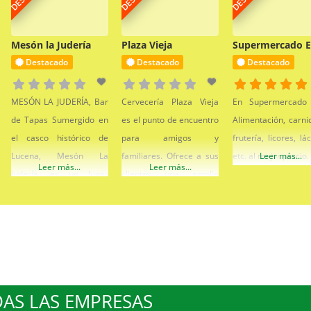
Mesón la Judería
Plaza Vieja
Supermercado E
Destacado
Destacado
Destacado
MESÓN LA JUDERÍA, Bar
Cervecería Plaza Vieja
En Supermercado 
de Tapas Sumergido en
es el punto de encuentro
Alimentación, carnic
el casco histórico de
para amigos y
frutería, licores, lá
Lucena, Mesón La
familiares. Ofrece a sus
etc. al mejor precio.
Leer más...
Leer más...
Leer más...
Judería, es un lugar
clientes una amplia
dónde quedar con los
terraza y una extensa y
amigos y familiares para
variada carta donde
tapear y copear a buen
disfrutar de las mejores
precio y con una
tapas en el centro de
excelente calidad.
Lucena. Dispone de
Ofrecemos a nuestros
salón para celebraciones
AS LAS EMPRESAS
clientes una amplia
tales como comuniones,