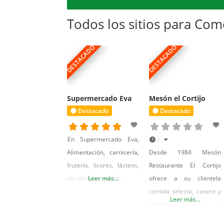
Con su menú económico
Tenemos terraza en
de 8.-€ puedes elegir
pleno centro histórico de
Todos los sitios para Co
entre 12 primeros platos
Lucena. Cervecería El
y 12 segundos. Tenemos
Portón, para disfrutar
DESTACADO
DESTACADO
Terraza de Verano y
con los tuyos.
Salón para Eventos
como Fiestas,
Supermercado Eva
Mesón el Cortijo
Destacado
Destacado
En Supermercado Eva,
:
Alimentación, carnicería,
Desde 1984 Mesón
frutería, licores, lácteos,
Restaurante El Cortijo
etc. al mejor precio.
Leer más...
ofrece a su clientela
comida selecta, casera y
Leer más...
tradicional con un
excelente servicio y