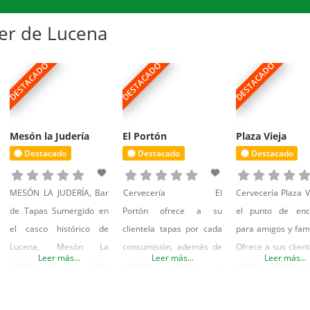
variedad de tapas con la
cumpleaños,
bebida, además de tener
despedidas, reuniones
mer de Lucena
una extensa carta con
de amigos y juntas de
todo tipo de raciones
santeros. Cervecería
DESTACADO
DESTACADO
DESTACADO
Plaza Vieja ideal para tus
eventos.
Mesón la Judería
El Portón
Plaza Vieja
Destacado
Destacado
Destacado
MESÓN LA JUDERÍA, Bar
Cervecería El
Cervecería Plaza V
de Tapas Sumergido en
Portón ofrece a su
el punto de enc
el casco histórico de
clientela tapas por cada
para amigos y fami
Lucena, Mesón La
consumisión, además de
Ofrece a sus clien
Leer más...
Leer más...
Leer más...
Judería, es un lugar
comida casera y
amplia terraza
dónde quedar con los
tradicional con un
extensa y variada
amigos y familiares para
excelente servicio y
donde disfrutar 