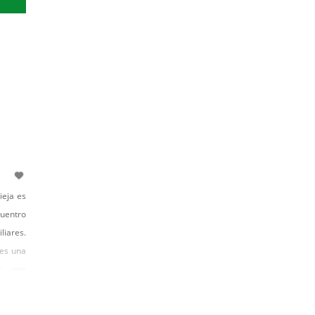
ieja es
uentro
liares.
tes una
 y una
 carta
de las