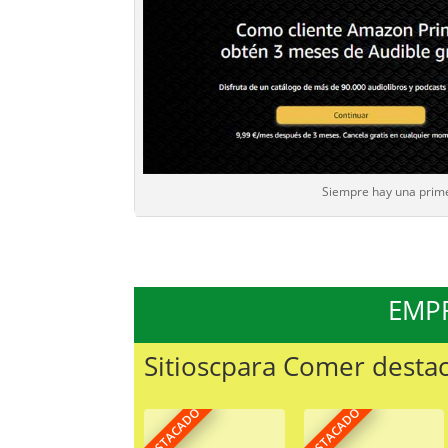
Siempre hay una prim
EMP
Sitioscpara Comer desta
DESTACADO
DESTACADO