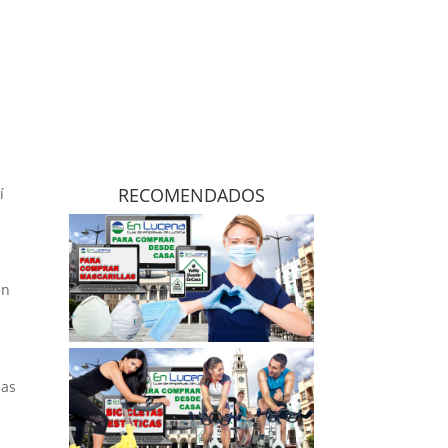
RECOMENDADOS
í
en
jas