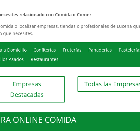
 necesites relacionado con Comida o Comer
omida o localizar empresas, tiendas o profesionales de Lucena qu
o que necesites.
 a Domicilio
Confiterías
Fruterías
Panaderías
Pastelería
llos Asados
Restaurantes
Empresas
Todas las Empresa
Destacadas
RA ONLINE COMIDA