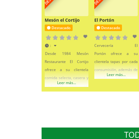
Mesón el Cortijo
El Portón
Destacado
Destacado
:
Cervecería El
Desde 1984 Mesón
Portón ofrece a su
Restaurante El Cortijo
clientela tapas por cada
ofrece a su clientela
consumisión, además de
Leer más...
comida selecta, casera y
comida casera y
Leer más...
tradicional con un
tradicional con un
excelente servicio y
excelente servicio y
profesionalidad en
profesionalidad.
Lucena. Disfrutarás con
Disfrutarás con su carta,
su carta, tan variada
tan variada como
como extensa, con
extensa, con platos
TOD
platos típicos lucentinos.
típicos lucentinos.