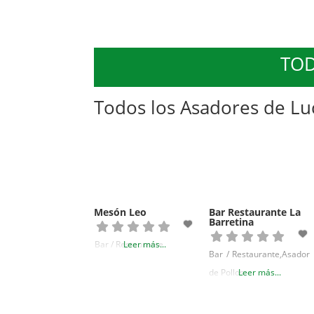
TOD
Todos los Asadores de L
Mesón Leo
Bar Restaurante La
Barretina
Bar / Restaurante
Leer más...
Bar / Restaurante,Asador
de Pollos
Leer más...