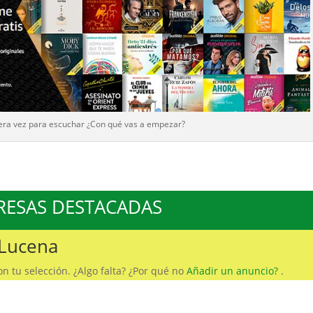
era vez para escuchar ¿Con qué vas a empezar?
RESAS DESTACADAS
 Lucena
 tu selección. ¿Algo falta? ¿Por qué no
Añadir un anuncio?
.