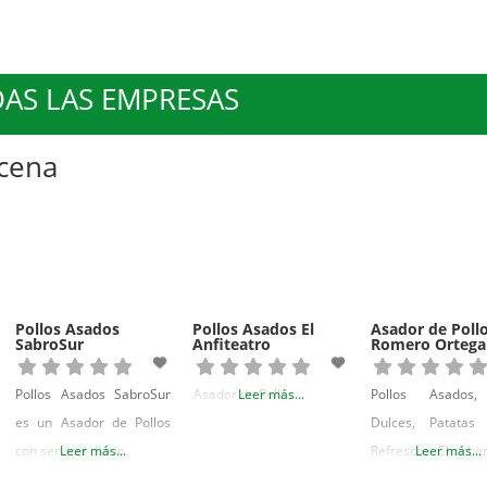
AS LAS EMPRESAS
ucena
Pollos Asados
Pollos Asados El
Asador de Poll
SabroSur
Anfiteatro
Romero Ortega
Pollos Asados SabroSur
Asador de Pollos
Leer más...
Pollos Asados,
es un Asador de Pollos
Dulces, Patatas F
con servicio diario.
Leer más...
Refrescos, Chucher
Leer más...