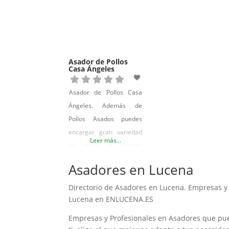
Asador de Pollos
Casa Ángeles
Asador de Pollos Casa
Ángeles. Además de
Pollos Asados puedes
encargar gran variedad
Leer más...
de platos de Comida
Tradicional y Postres
Asadores en Lucena
Caseros para llevar
Directorio de Asadores en Lucena. Empresas y
Lucena en ENLUCENA.ES
Empresas y Profesionales en Asadores que pu