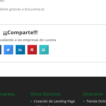
des.
adores gracias a EnLucena.es
¡¡¡Comparte!!!
ayudando a las empresas de Lucena
Empresa
Otros Servicios
Directorio
Creación de Landing Page
Tienda Onli