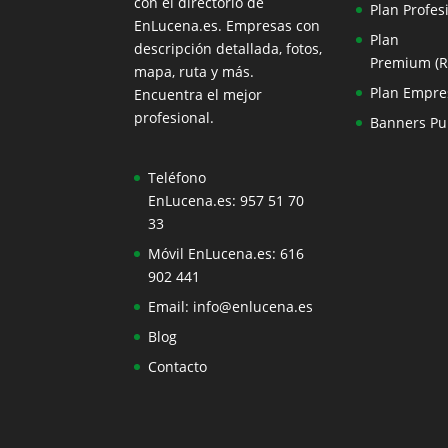
con el directorio de
Plan Profes
EnLucena.es. Empresas con
Plan
descripción detallada, fotos,
Premium (
mapa, ruta y más.
Plan Empre
Encuentra el mejor
profesional.
Banners Pub
Teléfono
EnLucena.es:
957 51 70
33
Móvil EnLucena.es:
616
902 441
Email:
info@enlucena.es
Blog
Contacto