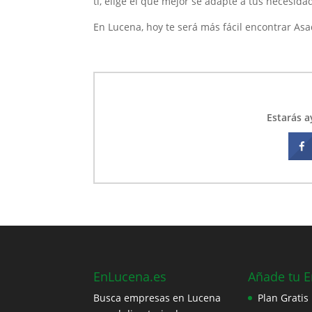
ti, elige el que mejor se adapte a tus necesida
En Lucena, hoy te será más fácil encontrar As
Estarás 
EnLucena.es
Añade tu 
Busca empresas en Lucena
Plan Gratis