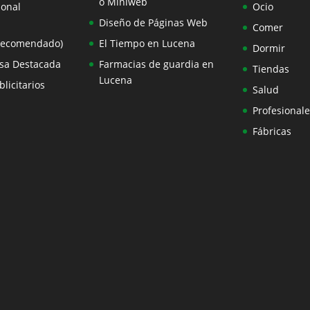
o Miniweb
ional
Ocio
Diseño de Páginas Web
Comer
Recomendado)
El Tiempo en Lucena
Dormir
sa Destacada
Farmacias de guardia en
Tiendas
Lucena
licitarios
Salud
Profesionale
Fábricas