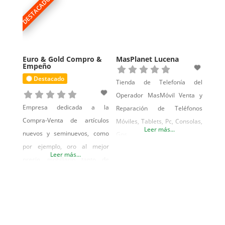
DESTACADO
Euro & Gold Compro &
MasPlanet Lucena
Empeño
Destacado
Tienda de Telefonía del
Operador MasMóvil Venta y
Empresa dedicada a la
Reparación de Teléfonos
Compra-Venta de artículos
Móviles, Tablets, Pc, Consolas,
Leer más...
nuevos y seminuevos, como
Gps
por ejemplo, oro al mejor
Leer más...
precio, mobiliario tanto de
hogar como para oficinas o
comercial, electrodomésticos,
iluminación, decoración,
imagen y sonido,
smartphones, tablets,