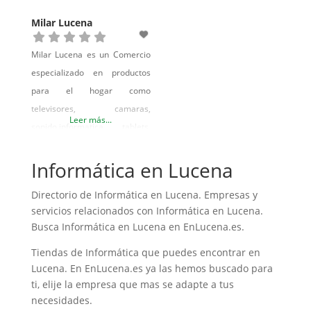
informática, etc… Un gran
Milar Lucena
bazar donde encontrar lo que
necesites o lo quieras vender,
Milar Lucena es un Comercio
porque si no lo utilizas te lo
especializado en productos
compramos. Tenemos
para el hogar como
artículos de jardín,
televisores, camaras,
Leer más...
sonido,informatica, tablets,
lavadoras, frigorificos…etc
Informática en Lucena
Directorio de Informática en Lucena. Empresas y
servicios relacionados con Informática en Lucena.
Busca Informática en Lucena en EnLucena.es.
Tiendas de Informática que puedes encontrar en
Lucena. En EnLucena.es ya las hemos buscado para
ti, elije la empresa que mas se adapte a tus
necesidades.