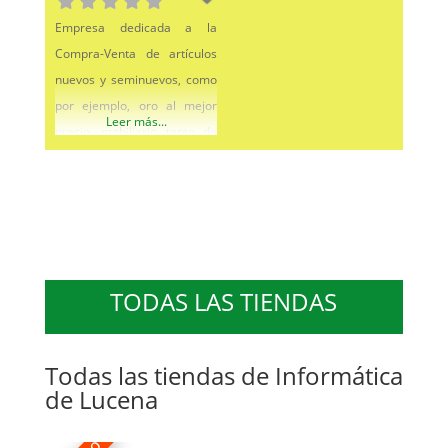
Empresa dedicada a la
Compra-Venta de artículos
nuevos y seminuevos, como
por ejemplo, oro al mejor
Leer más...
precio, mobiliario tanto de
hogar como para oficinas o
comercial,
electrodomésticos,
iluminación, decoración,
imagen y sonido,
smartphones, tablets,
TODAS LAS TIENDAS
informática, etc… Un gran
bazar donde encontrar lo
que necesites o lo quieras
Todas las tiendas de Informática
de Lucena
vender, porque si no lo
utilizas te lo compramos.
Tenemos artículos de jardín,