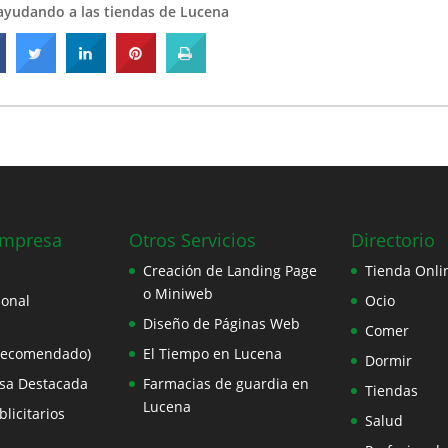
ayudando a las tiendas de Lucena
Empresa
Otros Servicios
Directorio
Creación de Landing Page
Tienda Onli
o Miniweb
ional
Ocio
Diseño de Páginas Web
Comer
Recomendado)
El Tiempo en Lucena
Dormir
sa Destacada
Farmacias de guardia en
Tiendas
Lucena
licitarios
Salud