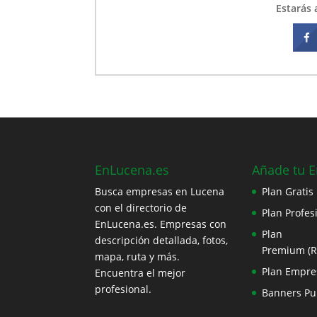
necesites o lo quieras
Estarás 
vender, porque si no lo
utilizas te lo compramos.
Tenemos artículos de
jardín,
EnLucena.es
Añade tu 
Busca empresas en Lucena
Plan Gratis
con el directorio de
Plan Profes
EnLucena.es. Empresas con
Plan
descripción detallada, fotos,
Premium (
mapa, ruta y más.
Plan Empre
Encuentra el mejor
profesional.
Banners Pub