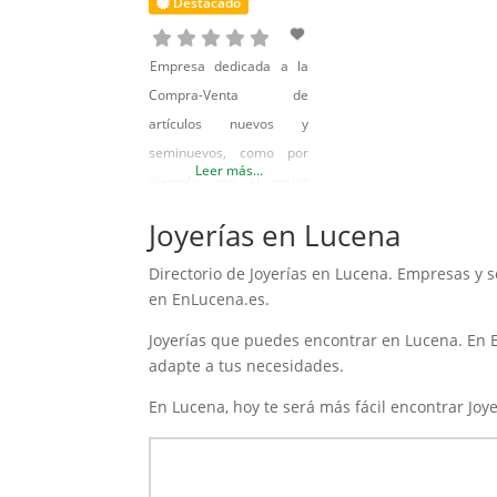
Destacado
Empresa dedicada a la
Compra-Venta de
artículos nuevos y
seminuevos, como por
Leer más...
ejemplo, oro al mejor
precio, mobiliario tanto
Joyerías en Lucena
de hogar como para
oficinas o comercial,
Directorio de Joyerías en Lucena. Empresas y s
electrodomésticos,
en EnLucena.es.
iluminación, decoración,
Joyerías que puedes encontrar en Lucena. En E
imagen y sonido,
adapte a tus necesidades.
smartphones, tablets,
En Lucena, hoy te será más fácil encontrar Joy
informática, etc… Un
gran bazar donde
encontrar lo que