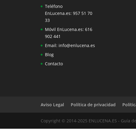
Teléfono
EnLucena.es:
957 51 70
33
Móvil EnLucena.es:
616
902 441
Email:
info@enlucena.es
Blog
Contacto
Aviso Legal
Política de privacidad
Políti
Copyright © 2014-2025 ENLUCENA.ES - Guía d