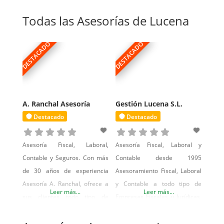
profesional de las asesorías
y seguros, tanto para
Todas las Asesorías de Lucena
empresas como para
autónomos, además de un
DESTACADO
DESTACADO
A. Ranchal Asesoría
Gestión Lucena S.L.
Destacado
Destacado
Asesoría Fiscal, Laboral,
Asesoría Fiscal, Laboral y
Contable y Seguros. Con más
Contable desde 1995
de 30 años de experiencia
Asesoramiento Fiscal, Laboral
Asesoría A. Ranchal, ofrece a
y Contable a todo tipo de
Leer más...
Leer más...
sus clientes todo tipo de
Empresas Fiscales y Jurídicas,
asesoramiento, además de un
así como contratación de
servicio completo y
cualquier tipo de Seguro