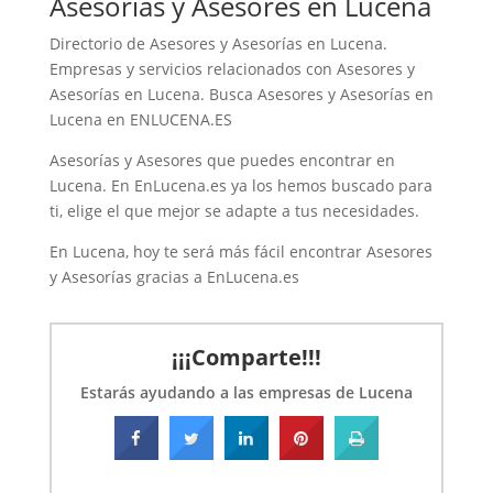
Asesorías y Asesores en Lucena
personalizado basado en una
Directorio de Asesores y Asesorías en Lucena.
relación personal y directa.
Empresas y servicios relacionados con Asesores y
Tiene una amplia experiencia
Asesorías en Lucena. Busca Asesores y Asesorías en
en el sector profesional de las
Lucena en ENLUCENA.ES
asesorías y seguros, tanto
Asesorías y Asesores que puedes encontrar en
para empresas como para
Lucena. En EnLucena.es ya los hemos buscado para
autónomos, además de un
ti, elige el que mejor se adapte a tus necesidades.
En Lucena, hoy te será más fácil encontrar Asesores
y Asesorías gracias a EnLucena.es
¡¡¡Comparte!!!
Estarás ayudando a las empresas de Lucena