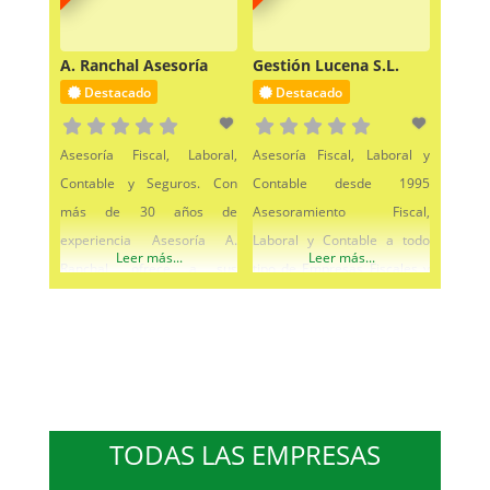
A. Ranchal Asesoría
Gestión Lucena S.L.
Destacado
Destacado
Asesoría Fiscal, Laboral,
Asesoría Fiscal, Laboral y
Contable y Seguros. Con
Contable desde 1995
más de 30 años de
Asesoramiento Fiscal,
experiencia Asesoría A.
Laboral y Contable a todo
Leer más...
Leer más...
Ranchal, ofrece a sus
tipo de Empresas Fiscales y
clientes todo tipo de
Jurídicas, así como
asesoramiento, además de
contratación de cualquier
un servicio completo y
tipo de Seguro
personalizado basado en
una relación personal y
directa. Tiene una amplia
TODAS LAS EMPRESAS
experiencia en el sector