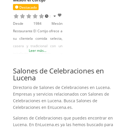
Destacado
:
Desde 1984 Mesón
Restaurante El Cortijo ofrece a
su clientela comida selecta,
casera y tradicional con un
Leer más...
excelente servicio y
profesionalidad en Lucena.
Disfrutarás con su carta, tan
Salones de Celebraciones en
Lucena
variada como extensa, con
platos típicos lucentinos. Con
Directorio de Salones de Celebraciones en Lucena.
su menú económico de 8.-€
Empresas y servicios relacionados con Salones de
puedes elegir entre 12
Celebraciones en Lucena. Busca Salones de
primeros platos y 12
Celebraciones en EnLucena.es.
segundos. Tenemos Terraza
Salones de Celebraciones que puedes encontrar en
de Verano y Salón para
Lucena. En EnLucena.es ya las hemos buscado para
Eventos como Fiestas,