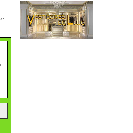
jas
r