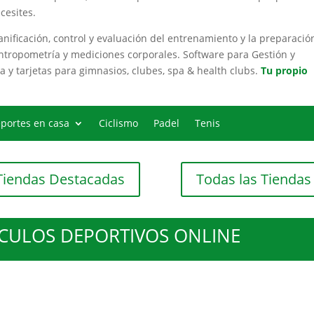
cesites.
ificación, control y evaluación del entrenamiento y la preparació
antropometría y mediciones corporales. Software para Gestión y
a y tarjetas para gimnasios, clubes, spa & health clubs.
Tu propio
portes en casa
Ciclismo
Padel
Tenis
Tiendas Destacadas
Todas las Tiendas
CULOS DEPORTIVOS ONLINE