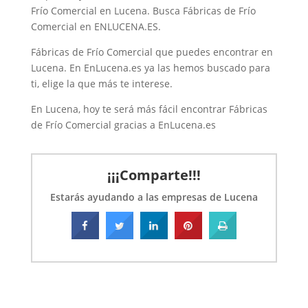
blancas o limpias,
Frío Comercial en Lucena. Busca Fábricas de Frío
obradores, cámaras mixtas de
Comercial en ENLUCENA.ES.
congelación y
Fábricas de Frío Comercial que puedes encontrar en
refrigeración, cámaras
Lucena. En EnLucena.es ya las hemos buscado para
frigoríficas
ti, elige la que más te interese.
modulares, cámaras
En Lucena, hoy te será más fácil encontrar Fábricas
frigoríficas con grupo o
de Frío Comercial gracias a EnLucena.es
vinotecas.
¡¡¡Comparte!!!
Estarás ayudando a las empresas de Lucena