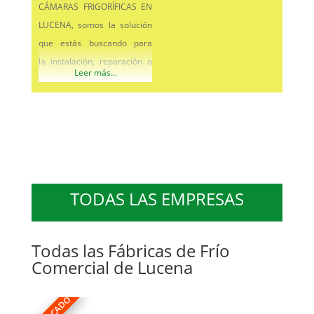
CÁMARAS FRIGORÍFICAS EN
LUCENA, somos la solución
que estás buscando para
la instalación, reparación o
Leer más...
mantenimiento de cámaras
refrigeradas, cámaras de
congelación, cámaras de
conservación, túneles de
congelados, cámaras
industriales a medida, salas
blancas o limpias,
TODAS LAS EMPRESAS
obradores, cámaras mixtas
de congelación y
refrigeración, cámaras
Todas las Fábricas de Frío
Comercial de Lucena
frigoríficas
modulares, cámaras
frigoríficas con grupo o