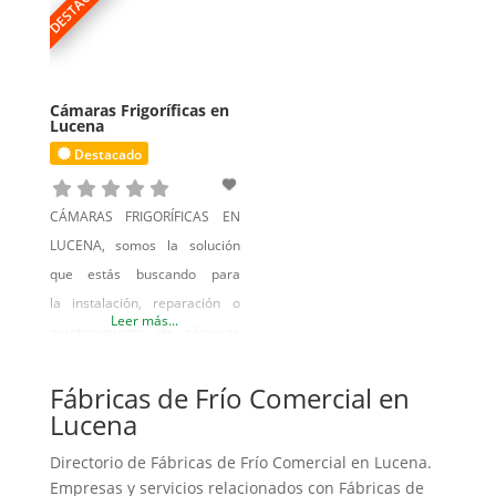
DESTACADO
vinotecas.
Cámaras Frigoríficas en
Lucena
Destacado
CÁMARAS FRIGORÍFICAS EN
LUCENA, somos la solución
que estás buscando para
la instalación, reparación o
Leer más...
mantenimiento de cámaras
refrigeradas, cámaras de
congelación, cámaras de
Fábricas de Frío Comercial en
Lucena
conservación, túneles de
congelados, cámaras
Directorio de Fábricas de Frío Comercial en Lucena.
industriales a medida, salas
Empresas y servicios relacionados con Fábricas de