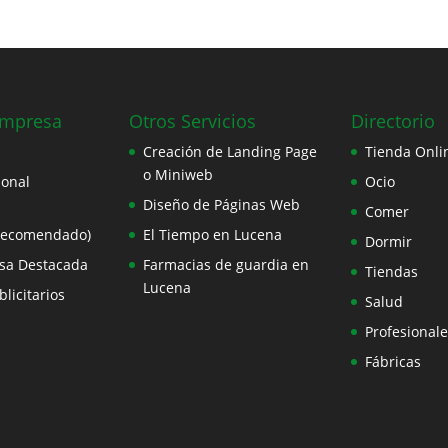
Empresa
Otros Servicios
Directorio
Creación de Landing Page
Tienda Onli
o Miniweb
ional
Ocio
Diseño de Páginas Web
Comer
Recomendado)
El Tiempo en Lucena
Dormir
sa Destacada
Farmacias de guardia en
Tiendas
Lucena
licitarios
Salud
Profesionale
Fábricas