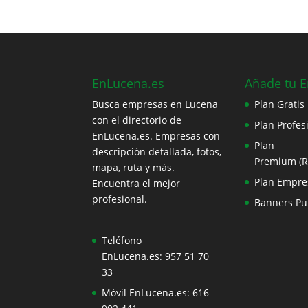
EnLucena.es
Añade tu 
Busca empresas en Lucena
Plan Gratis
con el directorio de
Plan Profes
EnLucena.es. Empresas con
Plan
descripción detallada, fotos,
Premium (
mapa, ruta y más.
Plan Empre
Encuentra el mejor
profesional.
Banners Pub
Teléfono
EnLucena.es:
957 51 70
33
Móvil EnLucena.es:
616