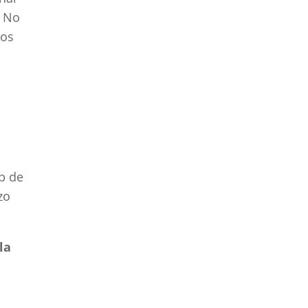
. No
dos
a
eb de
zo
la