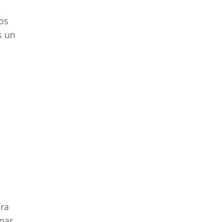
los
s un
ara
onar