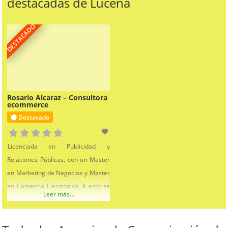
destacadas de Lucena
DESTACADO
Rosario Alcaraz – Consultora
ecommerce
Destacado
Licenciada en Publicidad y
Relaciones Públicas, con un Master
en Marketing de Negocios y Master
en Comercio Electrónico. A esto se
Leer más...
suman los más de diez años de
experiencia en el sector del
marketing digital y venta por