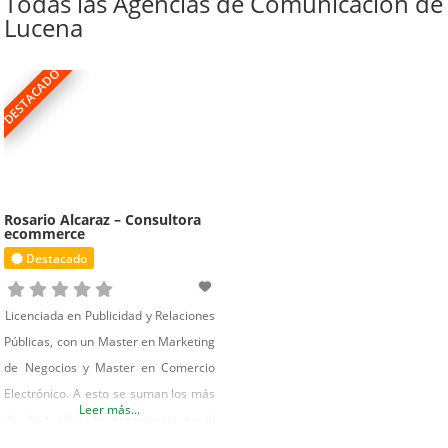
Todas las Agencias de Comunicación de
Lucena
internet. Dirijo el proyecto y soy la
persona con la que vas a tratar si te
decides definitivamente a vender
DESTACADO
online. ¡Encantada
Rosario Alcaraz – Consultora
ecommerce
Destacado
Licenciada en Publicidad y Relaciones
Públicas, con un Master en Marketing
de Negocios y Master en Comercio
Electrónico. A esto se suman los más
Leer más...
de diez años de experiencia en el
sector del marketing digital y venta