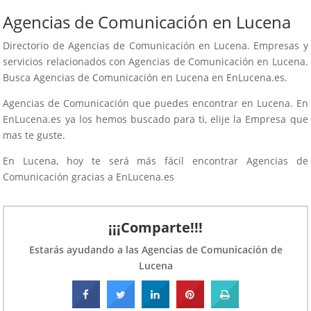
por internet. Dirijo el proyecto y soy
Agencias de Comunicación en Lucena
la persona con la que vas a tratar si
Directorio de Agencias de Comunicación en Lucena. Empresas y
te decides definitivamente a vender
servicios relacionados con Agencias de Comunicación en Lucena.
online. ¡Encantada
Busca Agencias de Comunicación en Lucena en EnLucena.es.
Agencias de Comunicación que puedes encontrar en Lucena. En
EnLucena.es ya los hemos buscado para ti, elije la Empresa que
mas te guste.
En Lucena, hoy te será más fácil encontrar Agencias de
Comunicación gracias a EnLucena.es
¡¡¡Comparte!!!
Estarás ayudando a las Agencias de Comunicación de
Lucena