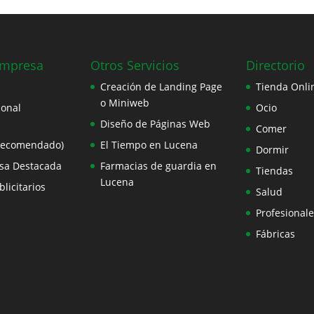
Empresa
Otros Servicios
Directorio
Creación de Landing Page
Tienda Onli
o Miniweb
ional
Ocio
Diseño de Páginas Web
Comer
Recomendado)
El Tiempo en Lucena
Dormir
sa Destacada
Farmacias de guardia en
Tiendas
Lucena
licitarios
Salud
Profesionale
Fábricas