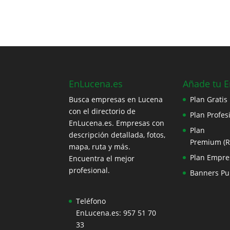
EnLucena.es
Añade tu 
Busca empresas en Lucena
Plan Gratis
con el directorio de
Plan Profes
EnLucena.es. Empresas con
Plan
descripción detallada, fotos,
Premium (
mapa, ruta y más.
Plan Empre
Encuentra el mejor
profesional.
Banners Pub
Teléfono
EnLucena.es:
957 51 70
33