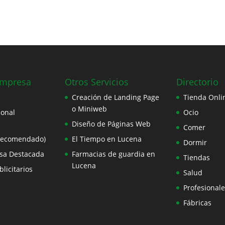
Empresa
Otros Servicios
Directorio
Creación de Landing Page
Tienda Onli
o Miniweb
ional
Ocio
Diseño de Páginas Web
Comer
Recomendado)
El Tiempo en Lucena
Dormir
sa Destacada
Farmacias de guardia en
Tiendas
Lucena
licitarios
Salud
Profesionale
Fábricas