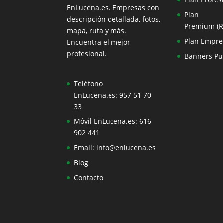
EnLucena.es. Empresas con
Plan
descripción detallada, fotos,
Premium (
mapa, ruta y más.
Plan Empre
Encuentra el mejor
profesional.
Banners Pub
Teléfono
EnLucena.es:
957 51 70
33
Móvil EnLucena.es:
616
902 441
Email:
info@enlucena.es
Blog
Contacto