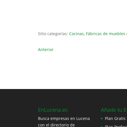
Sitio categorías:
Cocinas
,
Fábricas de muebles 
Anterior
EnLucena.es
Añade tu 
Busca empresas en Lucena
Plan Gratis
con el directorio de
Plan Profes