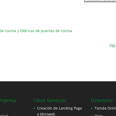
de cocina
y
Fábricas de puertas de cocina
Sig
Empresa
Otros Servicios
Directorio
Creación de Landing Page
Tienda Onli
o Miniweb
ional
Ocio