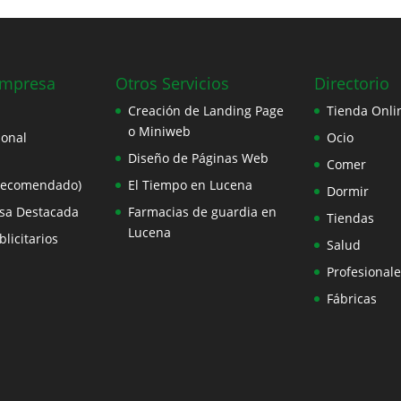
Empresa
Otros Servicios
Directorio
Creación de Landing Page
Tienda Onli
o Miniweb
ional
Ocio
Diseño de Páginas Web
Comer
Recomendado)
El Tiempo en Lucena
Dormir
sa Destacada
Farmacias de guardia en
Tiendas
Lucena
licitarios
Salud
Profesionale
Fábricas