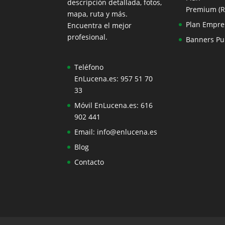
descripción detallada, fotos,
Premium (
mapa, ruta y más.
Plan Empre
Encuentra el mejor
profesional.
Banners Pub
Teléfono
EnLucena.es:
957 51 70
33
Móvil EnLucena.es:
616
902 441
Email:
info@enlucena.es
Blog
Contacto