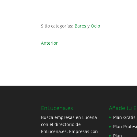
Sitio categorías:
Bares
y
Ocio
Anterior
EnLucena.es
Añade tu 
Busca empresas en Lucena
Plan Gratis
con el directorio de
Plan Profes
EnLucena.es. Empresas con
Plan