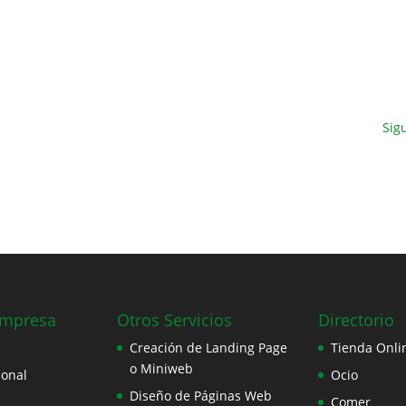
Sig
Empresa
Otros Servicios
Directorio
Creación de Landing Page
Tienda Onli
o Miniweb
ional
Ocio
Diseño de Páginas Web
Comer