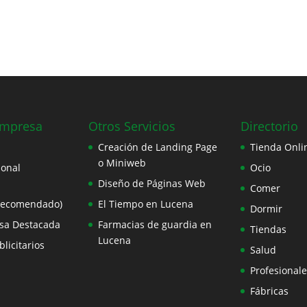
Empresa
Otros Servicios
Directorio
Creación de Landing Page
Tienda Onli
o Miniweb
ional
Ocio
Diseño de Páginas Web
Comer
Recomendado)
El Tiempo en Lucena
Dormir
sa Destacada
Farmacias de guardia en
Tiendas
Lucena
licitarios
Salud
Profesionale
Fábricas