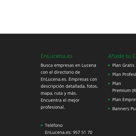
EnLucena.es
Añade tu 
Busca empresas en Lucena
Plan Gratis
con el directorio de
Plan Profes
EnLucena.es. Empresas con
Plan
descripción detallada, fotos,
Premium (
mapa, ruta y más.
Plan Empre
Encuentra el mejor
profesional.
Banners Pub
Teléfono
EnLucena.es:
957 51 70