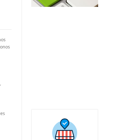
hos
donos
,
res