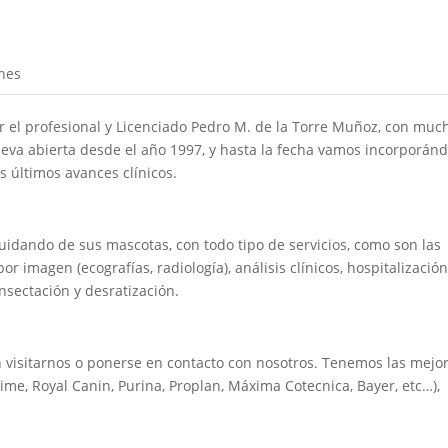
nes
por el profesional y Licenciado Pedro M. de la Torre Muñoz, con muc
 lleva abierta desde el año 1997, y hasta la fecha vamos incorporán
s últimos avances clínicos.
uidando de sus mascotas, con todo tipo de servicios, como son las
or imagen (ecografías, radiología), análisis clínicos, hospitalización
nsectación y desratización.
 visitarnos o ponerse en contacto con nosotros. Tenemos las mejo
me, Royal Canin, Purina, Proplan, Máxima Cotecnica, Bayer, etc…),