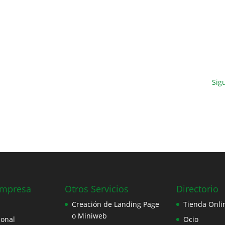
Sig
Empresa
Otros Servicios
Directorio
Creación de Landing Page
Tienda Onli
o Miniweb
ional
Ocio