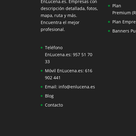
EnLucena.es. Empresas con
Plan
descripción detallada, fotos,
Premium (
mapa, ruta y más.
Plan Empre
Encuentra el mejor
profesional.
Banners Pub
Teléfono
EnLucena.es:
957 51 70
33
Móvil EnLucena.es:
616
902 441
Email:
info@enlucena.es
Blog
Contacto