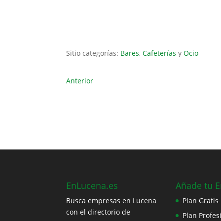
Sitio categorías:
Bares
,
Cafeterías
y
Ocio
Anterior
EnLucena.es
Añade tu 
Busca empresas en Lucena
Plan Gratis
con el directorio de
Plan Profes