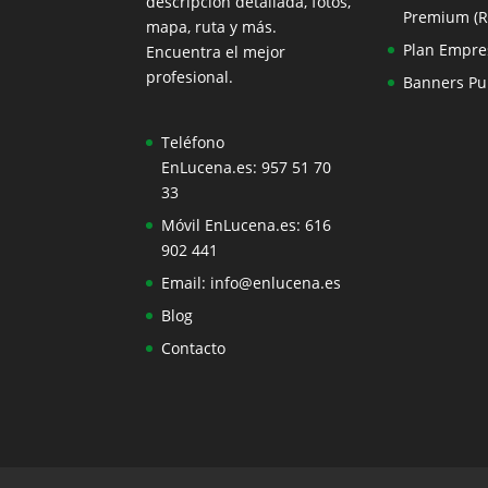
descripción detallada, fotos,
Premium (
mapa, ruta y más.
Plan Empre
Encuentra el mejor
profesional.
Banners Pub
Teléfono
EnLucena.es:
957 51 70
33
Móvil EnLucena.es:
616
902 441
Email:
info@enlucena.es
Blog
Contacto