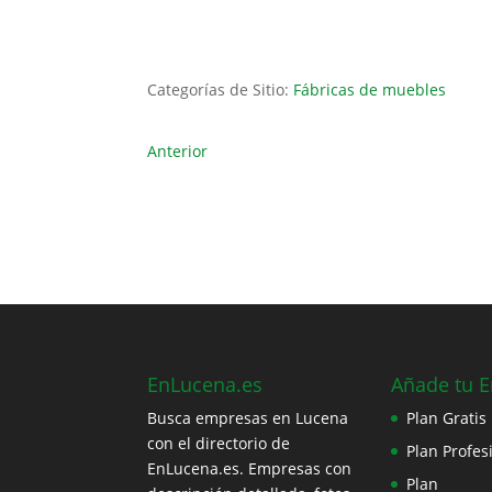
Categorías de Sitio:
Fábricas de muebles
Anterior
EnLucena.es
Añade tu 
Busca empresas en Lucena
Plan Gratis
con el directorio de
Plan Profes
EnLucena.es. Empresas con
Plan