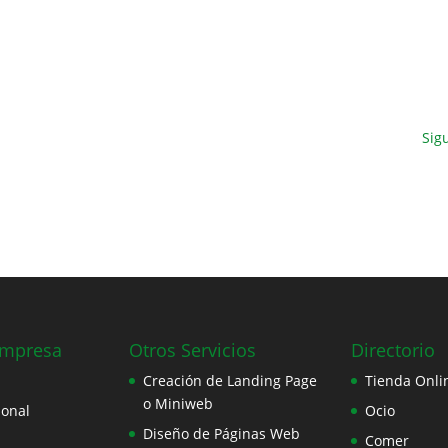
Sig
Empresa
Otros Servicios
Directorio
Creación de Landing Page
Tienda Onli
o Miniweb
ional
Ocio
Diseño de Páginas Web
Comer