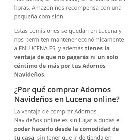
horas, Amazon nos recompensa con una
pequeña comisión.
Estas comisiones se quedan en Lucena y
nos permiten mantener económicamente
a ENLUCENA.ES, y además
tienes la
ventaja de que no pagarás ni un solo
céntimo de más por tus Adornos
Navideños.
¿Por qué comprar Adornos
Navideños en Lucena online?
La ventaja de comprar Adornos
Navideños online es sin lugar a dudas el
poder hacerlo desde la comodidad de
tu casa
, sin tener que ir de tienda en