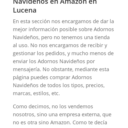
Navideños en Amazon en
Lucena
En esta sección nos encargamos de dar la
mejor información posible sobre Adornos
Navideños, pero no tenemos una tienda
al uso. No nos encargamos de recibir y
gestionar los pedidos, y mucho menos de
enviar los Adornos Navideños por
mensajería. No obstante, mediante esta
página puedes comprar Adornos
Navideños de todos los tipos, precios,
marcas, estilos, etc.
Como decimos, no los vendemos
nosotros, sino una empresa externa, que
no es otra sino Amazon. Como te decía