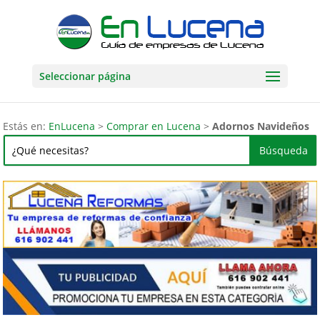
Seleccionar página
Estás en:
EnLucena
>
Comprar en Lucena
>
Adornos Navideños