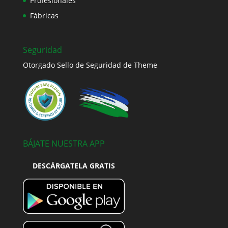
Profesionales
Fábricas
Seguridad
Otorgado Sello de Seguridad de Theme
BÁJATE NUESTRA APP
DESCÁRGATELA GRATIS