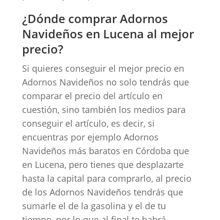
¿Dónde comprar Adornos
Navideños en Lucena al mejor
precio?
Si quieres conseguir el mejor precio en
Adornos Navideños no solo tendrás que
comparar el precio del artículo en
cuestión, sino también los medios para
conseguir el artículo, es decir, si
encuentras por ejemplo Adornos
Navideños más baratos en Córdoba que
en Lucena, pero tienes que desplazarte
hasta la capital para comprarlo, al precio
de los Adornos Navideños tendrás que
sumarle el de la gasolina y el de tu
tiempo, por lo que al final te habrá