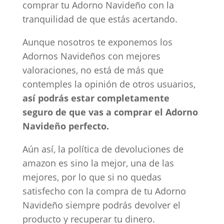
comprar tu Adorno Navideño con la
tranquilidad de que estás acertando.
Aunque nosotros te exponemos los
Adornos Navideños con mejores
valoraciones, no está de más que
contemples la opinión de otros usuarios,
así podrás estar completamente
seguro de que vas a comprar el Adorno
Navideño perfecto.
Aún así, la política de devoluciones de
amazon es sino la mejor, una de las
mejores, por lo que si no quedas
satisfecho con la compra de tu Adorno
Navideño siempre podrás devolver el
producto y recuperar tu dinero.