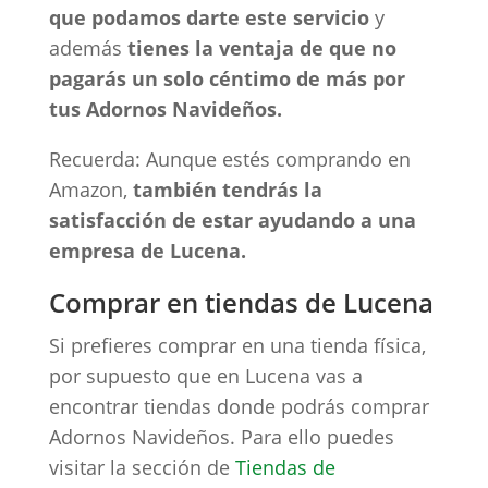
que podamos darte este servicio
y
además
tienes la ventaja de que no
pagarás un solo céntimo de más por
tus Adornos Navideños.
Recuerda: Aunque estés comprando en
Amazon,
también tendrás la
satisfacción de estar ayudando a una
empresa de Lucena.
Comprar en tiendas de Lucena
Si prefieres comprar en una tienda física,
por supuesto que en Lucena vas a
encontrar tiendas donde podrás comprar
Adornos Navideños. Para ello puedes
visitar la sección de
Tiendas de