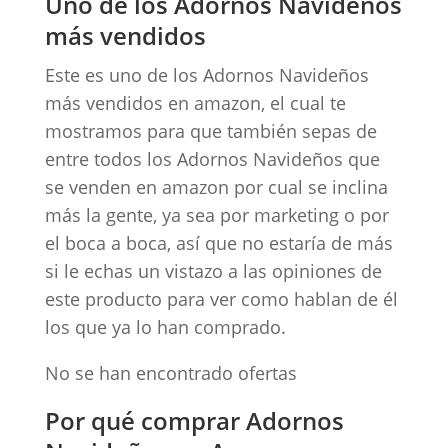
Uno de los Adornos Navideños
más vendidos
Este es uno de los Adornos Navideños
más vendidos en amazon, el cual te
mostramos para que también sepas de
entre todos los Adornos Navideños que
se venden en amazon por cual se inclina
más la gente, ya sea por marketing o por
el boca a boca, así que no estaría de más
si le echas un vistazo a las opiniones de
este producto para ver como hablan de él
los que ya lo han comprado.
No se han encontrado ofertas
Por qué comprar Adornos