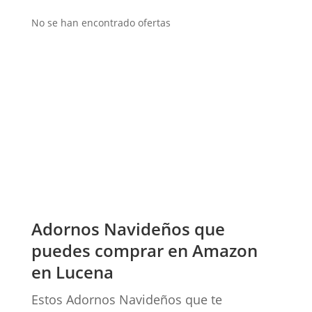
No se han encontrado ofertas
Adornos Navideños que
puedes comprar en Amazon
en Lucena
Estos Adornos Navideños que te