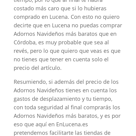
costado más caro que si lo hubieras
comprado en Lucena. Con esto no quiero
decirte que en Lucena no puedas comprar
Adornos Navideños más baratos que en
Córdoba, es muy probable que sea al
revés, pero lo que quiero que veas es que
no tienes que tener en cuenta solo el
precio del artículo.
Resumiendo, si además del precio de los
Adornos Navideños tienes en cuenta los
gastos de desplazamiento y tu tiempo,
con toda seguridad al final comprarás los
Adornos Navideños más baratos, y es por
eso que aquí en EnLucena.es
pretendemos facilitarte las tiendas de