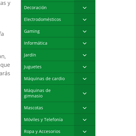
as y
Decoración
Electrodomésticos
Gaming
fa
Informática
Jardín
on,
 que
Juguetes
arás
Máquinas de cardio
Máquinas de
gimnasio
Mascotas
Móviles y Telefonía
Ropa y Accesorios