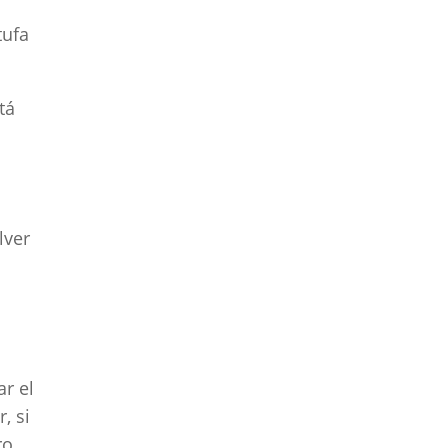
tufa
tá
o
lver
ar el
, si
ro