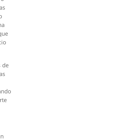
zas
o
na
que
cio
s de
zas
cando
rte
on