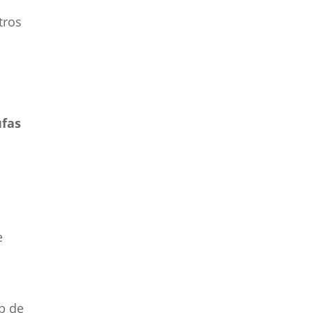
tros
ufas
e
eb de