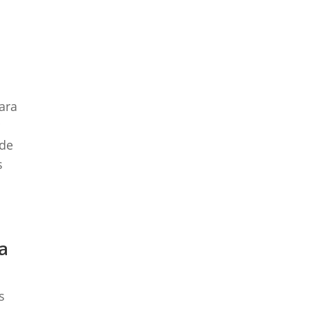
ara
r
 de
s
a
s