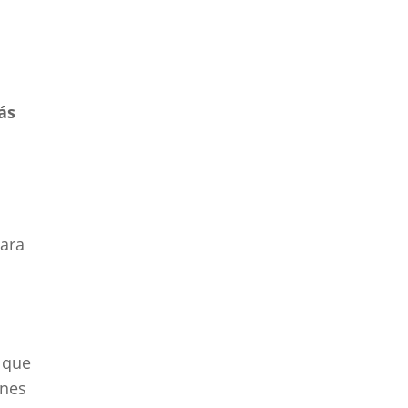
ás
para
 que
ones