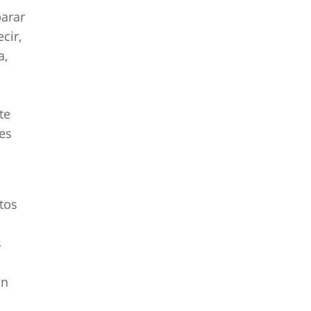
parar
cir,
a,
te
es
tos
s
ón