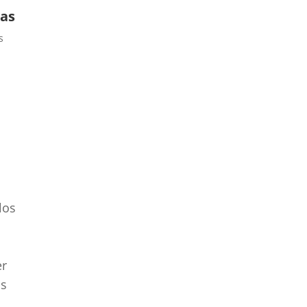
zas
s
los
er
us