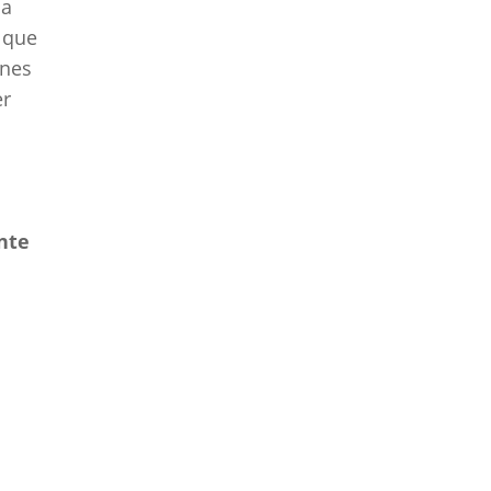
la
 que
ones
er
nte
o
r