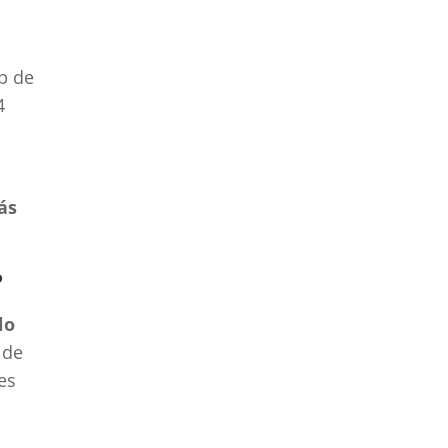
eb de
4
ás
?
lo
 de
es