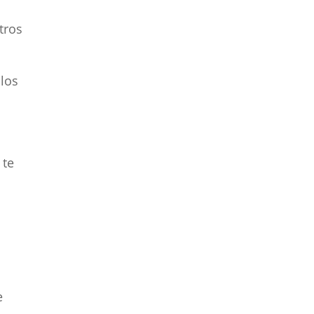
tros
 los
 te
e