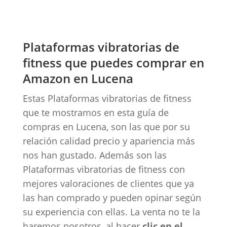
Plataformas vibratorias de
fitness que puedes comprar en
Amazon en Lucena
Estas Plataformas vibratorias de fitness
que te mostramos en esta guía de
compras en Lucena, son las que por su
relación calidad precio y apariencia más
nos han gustado. Además son las
Plataformas vibratorias de fitness con
mejores valoraciones de clientes que ya
las han comprado y pueden opinar según
su experiencia con ellas. La venta no te la
haremos nosotros, al hacer
clic en el