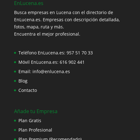
EnLucena.es
Busca empresas en Lucena con el directorio de
EnLucena.es. Empresas con descripción detallada,
fotos, mapa, ruta y más.
Encuentra el mejor profesional.
Teléfono EnLucena.es:
957 51 70 33
Móvil EnLucena.es:
616 902 441
Email:
info@enlucena.es
Blog
Contacto
Añade tu Empresa
Plan Gratis
Plan Profesional
Plan Premium (Recomendado)