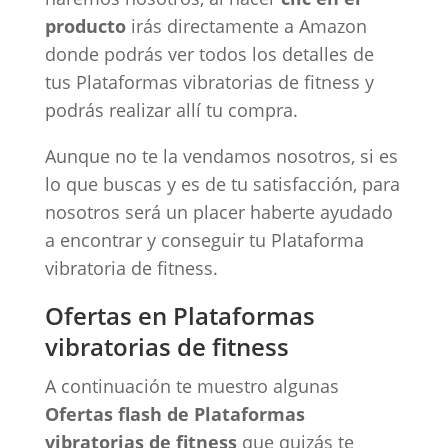
producto
irás directamente a Amazon
donde podrás ver todos los detalles de
tus Plataformas vibratorias de fitness y
podrás realizar allí tu compra.
Aunque no te la vendamos nosotros, si es
lo que buscas y es de tu satisfacción, para
nosotros será un placer haberte ayudado
a encontrar y conseguir tu Plataforma
vibratoria de fitness.
Ofertas en Plataformas
vibratorias de fitness
A continuación te muestro algunas
Ofertas flash de Plataformas
vibratorias de fitness
que quizás te