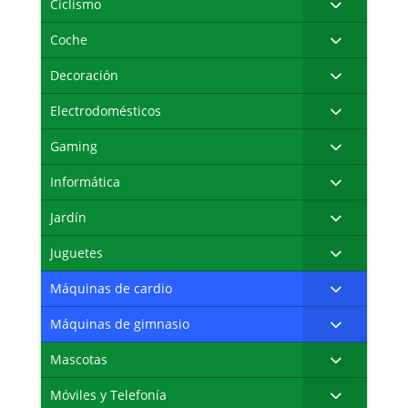
Ciclismo
Coche
Decoración
Electrodomésticos
Gaming
Informática
Jardín
Juguetes
Máquinas de cardio
Máquinas de gimnasio
Mascotas
Móviles y Telefonía