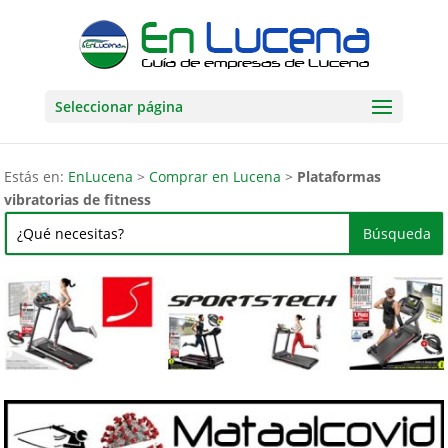
Seleccionar página
Estás en:
EnLucena
>
Comprar en Lucena
>
Plataformas
vibratorias de fitness