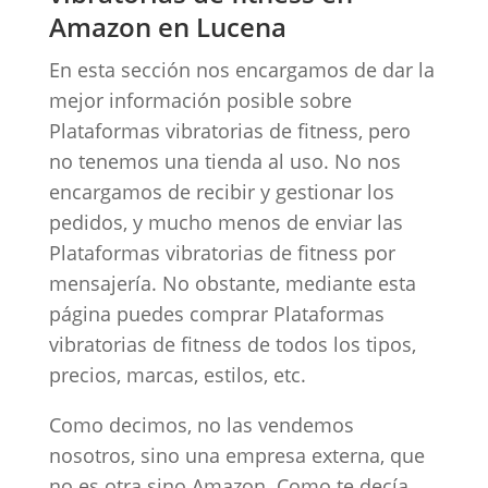
Amazon en Lucena
En esta sección nos encargamos de dar la
mejor información posible sobre
Plataformas vibratorias de fitness, pero
no tenemos una tienda al uso. No nos
encargamos de recibir y gestionar los
pedidos, y mucho menos de enviar las
Plataformas vibratorias de fitness por
mensajería. No obstante, mediante esta
página puedes comprar Plataformas
vibratorias de fitness de todos los tipos,
precios, marcas, estilos, etc.
Como decimos, no las vendemos
nosotros, sino una empresa externa, que
no es otra sino Amazon. Como te decía