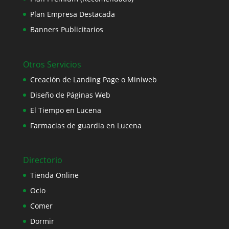
Plan Empresa Destacada
Banners Publicitarios
Otros Servicios
Creación de Landing Page o Miniweb
Diseño de Páginas Web
El Tiempo en Lucena
Farmacias de guardia en Lucena
Directorio
Tienda Online
Ocio
Comer
Dormir