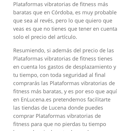
Plataformas vibratorias de fitness más
baratas que en Córdoba, es muy probable
que sea al revés, pero lo que quiero que
veas es que no tienes que tener en cuenta
solo el precio del artículo.
Resumiendo, si además del precio de las
Plataformas vibratorias de fitness tienes
en cuenta los gastos de desplazamiento y
tu tiempo, con toda seguridad al final
comprarás las Plataformas vibratorias de
fitness más baratas, y es por eso que aquí
en EnLucena.es pretendemos facilitarte
las tiendas de Lucena donde puedes
comprar Plataformas vibratorias de
fitness para que no pierdas tu tiempo