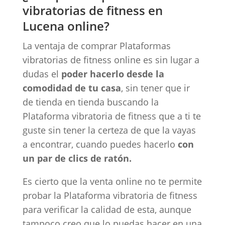
vibratorias de fitness en
Lucena online?
La ventaja de comprar Plataformas
vibratorias de fitness online es sin lugar a
dudas el
poder hacerlo desde la
comodidad de tu casa
, sin tener que ir
de tienda en tienda buscando la
Plataforma vibratoria de fitness que a ti te
guste sin tener la certeza de que la vayas
a encontrar, cuando puedes hacerlo
con
un par de clics de ratón.
Es cierto que la venta online no te permite
probar la Plataforma vibratoria de fitness
para verificar la calidad de esta, aunque
tampoco creo que lo puedas hacer en una