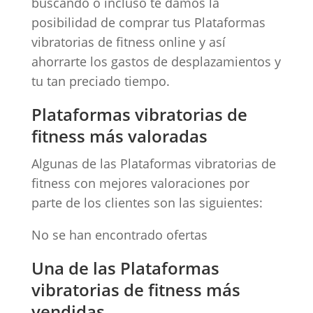
buscando o incluso te damos la
posibilidad de comprar tus Plataformas
vibratorias de fitness online y así
ahorrarte los gastos de desplazamientos y
tu tan preciado tiempo.
Plataformas vibratorias de
fitness más valoradas
Algunas de las Plataformas vibratorias de
fitness con mejores valoraciones por
parte de los clientes son las siguientes:
No se han encontrado ofertas
Una de las Plataformas
vibratorias de fitness más
vendidas