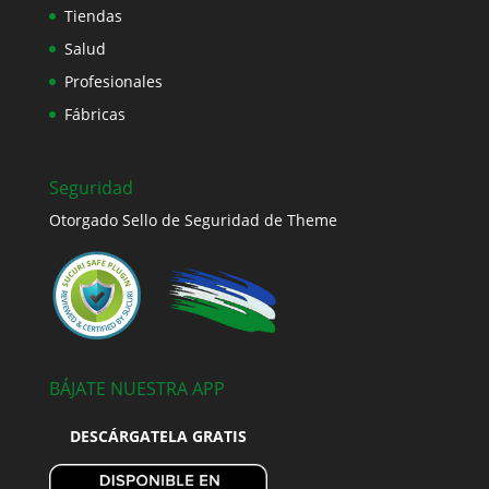
Tiendas
Salud
Profesionales
Fábricas
Seguridad
Otorgado Sello de Seguridad de Theme
BÁJATE NUESTRA APP
DESCÁRGATELA GRATIS