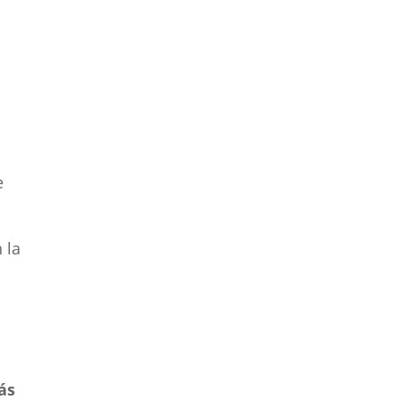
e
 la
ás