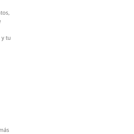
tos,
e
 y tu
 más