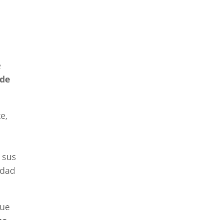
e
 de
e,
 sus
idad
que