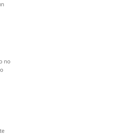
un
ro no
ho
o
te