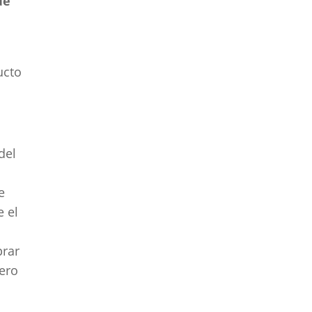
ue
o
ucto
del
e
e el
prar
iero